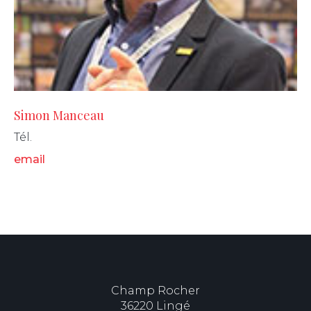
Simon Manceau
Tél.
email
Champ Rocher
36220 Lingé