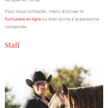
Les étalons
Randonner
Pour nous contacter , merci d’utiliser le
Breeders’ edition
formulaire en ligne
ou bien écrire à la personne
Tenue
concernée.
Staff